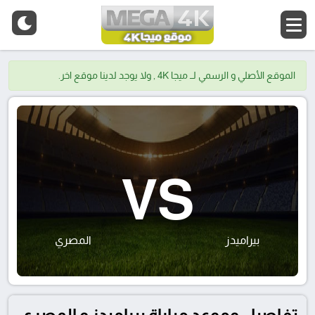
الموقع الأصلي و الرسمي لــ ميجا 4K , ولا يوجد لدينا موقع اخر.
VS
بيراميدز
المصري
تفاصيل وموعد مباراة بيراميدز و المصري