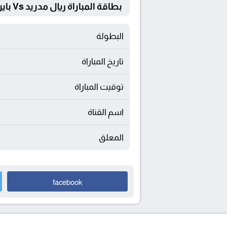
بطاقة المباراة ريال مدريد Vs بايرن ميونخ
البطولة
تاريخ المباراة
توقيت المباراة
اسم القناة
المعلق
facebook