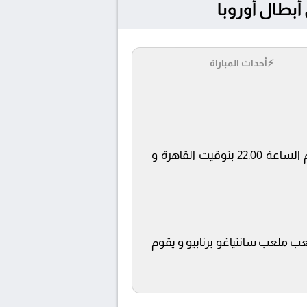
⚡
أحداث المباراة
يلتقى اليوم 7/4/2026 كلا من نادى ريال مدريد و بايرن ميونخ فى بطولة دوري أبطال أوروبا فى تمام الساعة 22:00 بتوقيت القاهرة و
beIN SP ويتم إستضافة المباراة في ملعب ملعب سانتياغو برنابيو و يقوم