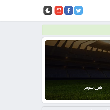
google
facebook
twitter
news
بايرن ميونخ