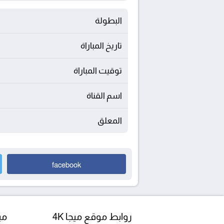
البطولة
تاريخ المباراة
توقيت المباراة
اسم القناة
المعلق
facebook
روابط موقع ميجا 4K
مبا