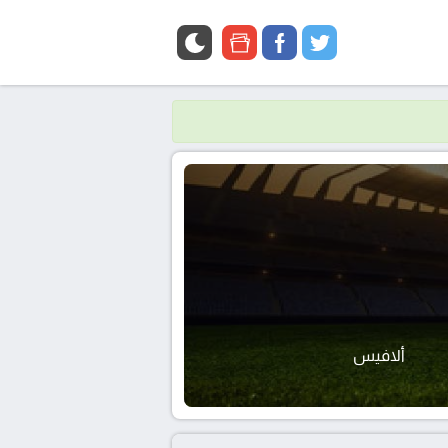
google
facebook
twitter
news
ألافيس