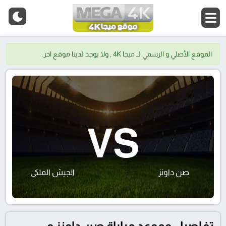
الموقع الأصلي و الرسمي لــ ميجا 4K , ولا يوجد لدينا موقع اخر.
VS
صن داونز
الجيش الملكي
تفاصيل وموعد مباراة صن داونز و