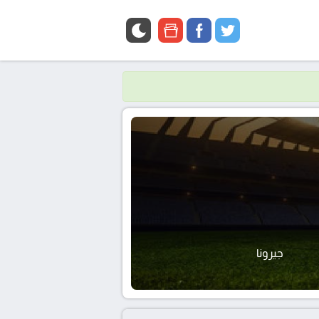
google
facebook
twitter
news
جيرونا