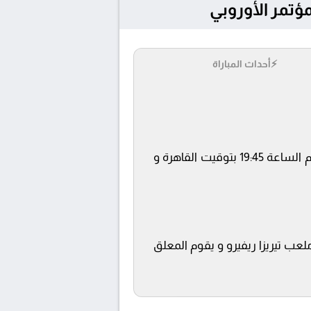
⚡
أحداث المباراة
يلتقى اليوم 9/4/2026 كلا من نادى رايو فاليكانو و أيك أثينا فى بطولة دوري المؤتمر الأوروبي فى تمام الساعة 19:45 بتوقيت القاهرة و
beIN SPOR ويتم إستضافة المباراة في ملعب تيريزا ريفيرو و يقوم المعلق