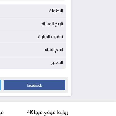
البطولة
تاريخ المباراة
توقيت المباراة
اسم القناة
المعلق
facebook
روابط موقع ميجا 4K
مبا