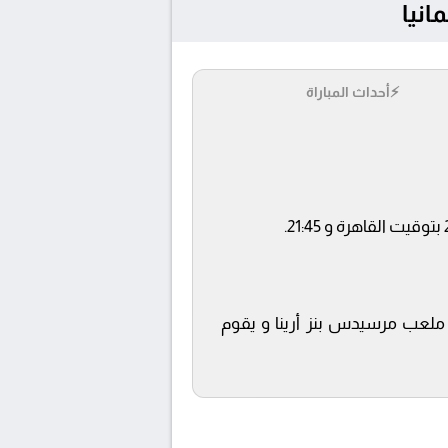
⚡
أحداث المباراة
AD SPORTS  ويتم إستضافة المباراة في ملعب مرسيدس بنز أرينا و يقوم