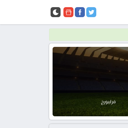
google
facebook
twitter
news
فرايبورج