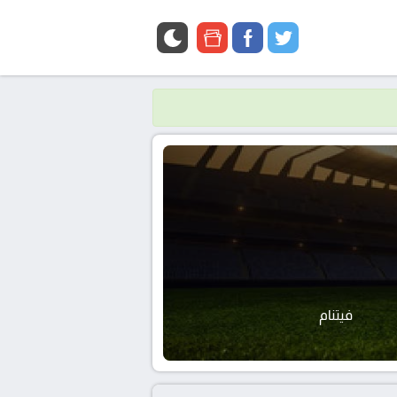
google
facebook
twitter
news
فيتنام