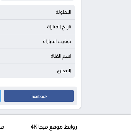
البطولة
تاريخ المباراة
توقيت المباراة
اسم القناة
المعلق
facebook
روابط موقع ميجا 4K
مبا