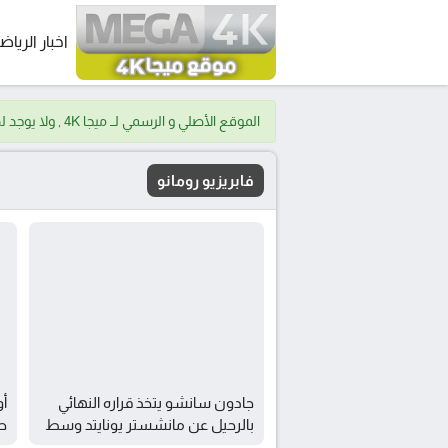
اخبار الرياض
الموقع الأصلي و الرسمي لــ ميجا 4K , ولا يوجد لدينا موقع اخر.
فابريزيو رومانو
جادون سانشو يتخذ قراره النهائي
أو
بالرحيل عن مانشستر يونايتد وسط
ص
اهتمام يوفنتوس