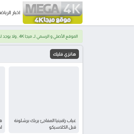
اخبار الرياض
الموقع الأصلي و الرسمي لــ ميجا 4K , ولا يوجد لدينا موقع اخر.
هانزي فليك
غياب رافينيا المفاجئ يربك برشلونة
ها
قبل الكلاسيكو
لم
ال