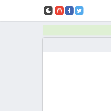
google
facebook
twitter
news