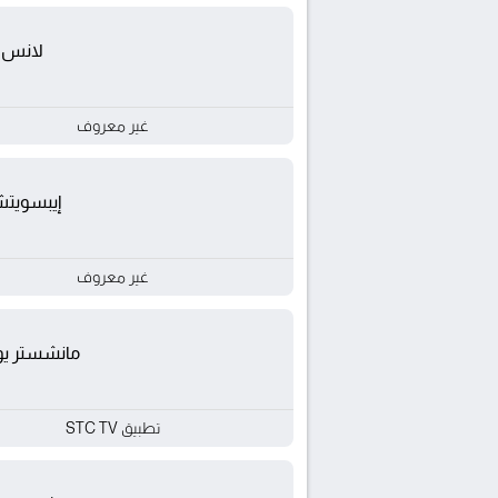
لانس
غير معروف
إيبسويت
غير معروف
مانشستر يون
تطبيق STC TV