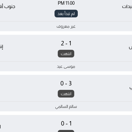
11:00 PM
يدات
جنوب أفر
لم تبدأ بعد
غير معروف
2-1
س
إن
انتهت
موسى عيد
0-3
انتهت
سالم السالمي
0-1
ا