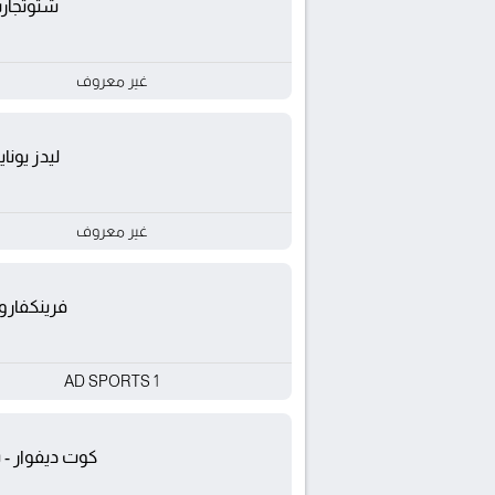
شتوتجار
غير معروف
ليدز يوناي
غير معروف
فرينكفارو
AD SPORTS 1
كوت ديفوار -